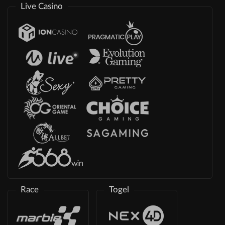
Live Casino
Race
Togel