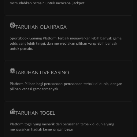
memudahkan pemain untuk mencapai jackpot
TARUHAN OLAHRAGA
Sportsbook Gaming Platform Terbaik menawarkan lebih banyak game,
odds yang lebih tinggi, dan menyediakan pilihan yang lebih banyak
untuk pemain.
TARUHAN LIVE KASINO
Platform Pilihan bagi perusahaan-perusahaan terbaik di dunia, dengan
pilihan variasi game terbanyak
TARUHAN TOGEL
Platform togel yang menarik dari perusahan terbaik di dunia yang
menawarkan hadiah kemenangan besar