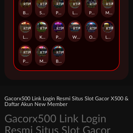
RTP
94%
RTP
83%
RTP
86%
RTP
84%
RTP
90%
RTP
95%
Buffalo Blaze
Slot4D
Princess and the Evil Witch
Lucky Cat Slot4D
Panda Realm
Macau Slot4D
RTP
87%
RTP
82%
RTP
90%
RTP
79%
RTP
86%
RTP
95%
Lion Dance Slot4D
Kingdom of Luck
Panthera Pardus
Winter Winnings
Oni Cosmic Atlas
Lucky Coins
RTP
82%
RTP
90%
RTP
85%
Phoenix Slot4D
Meta Space
Block Buster
Gacorx500 Link Login Resmi Situs Slot Gacor X500 &
Daftar Akun New Member
Gacorx500 Link Login
Resmi Situs Slot Gacor