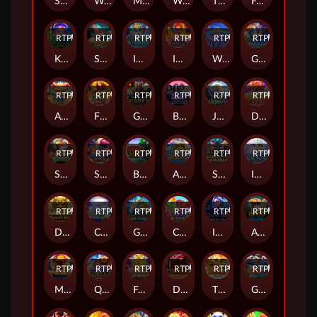
Space Quest: Moon
Wonders of Grand Canyon
Mobox Olympia
Wonders of Zeus
The Great Sorcery
Fortune Dance
RTP
81%
RTP
81%
RTP
89%
RTP
91%
RTP
86%
RTP
94%
Kraken Queen
Shipwrecked Riches
Into The Fay: Nixie
Into the Fay: Ashley
Wonders of Taj Mahal
God's Gambit Zeus
RTP
92%
RTP
94%
RTP
87%
RTP
89%
RTP
79%
RTP
84%
Advent of the Dragon
Fiery Lady
God's Gambit : Hades
Black Pink (B.P.) in Metaverse
Jarvis
Dragon FAFAFA
RTP
93%
RTP
89%
RTP
85%
RTP
95%
RTP
88%
RTP
95%
Santa's Payday
Space Quest: Mars
Bonsai of the Riches
Axie Universe
Sanctum Of Savanah
Into the Fay: Snowie
RTP
91%
RTP
91%
RTP
80%
RTP
87%
RTP
90%
RTP
94%
Dragon Wish
Classic Diamond X5
Great Wall of Meta Dragon
Candy Bomb
Illuvium Master
Apes Squad
RTP
89%
RTP
80%
RTP
81%
RTP
93%
RTP
86%
RTP
88%
Mask of Truth Jumboways
Quantum Of Giza
Fortune Realm
Dragon Treasure
Tiger Slot4D
Goal Rush