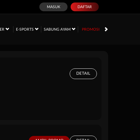
MASUK
DAFTAR
PROMOSI
KER
E-SPORTS
SABUNG AYAM
DETAIL