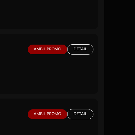
AMBIL PROMO
DETAIL
AMBIL PROMO
DETAIL