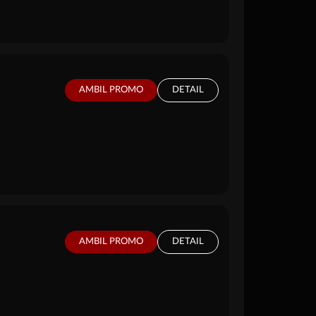
AMBIL PROMO
DETAIL
AMBIL PROMO
DETAIL