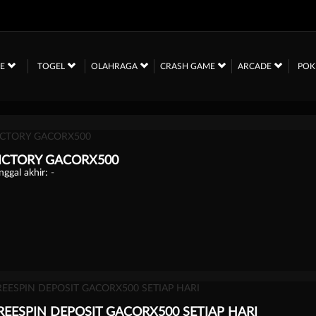
CE
TOGEL
OLAHRAGA
CRASH GAME
ARCADE
PO
ICTORY GACORX500
nggal akhir:
-
REESPIN DEPOSIT GACORX500 SETIAP HARI