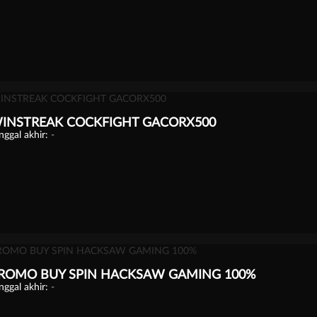
INSTREAK COCKFIGHT GACORX500
nggal akhir:
-
ROMO BUY SPIN HACKSAW GAMING 100%
nggal akhir:
-