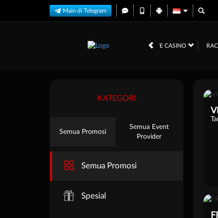
Main di Telegram
SELAMAT KEPADA
xe*****r Berhasil Withdraw Sebesar Rp 2.250.000
HOT GAMES
SLOTS
LIVE CASINO
RA
KATEGORI
V
Ta
Semua Event
Semua Promosi
Provider
Semua Promosi
Spesial
F