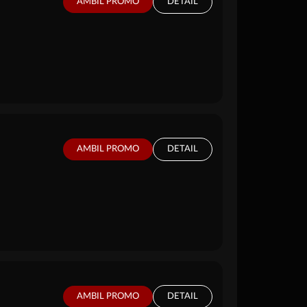
AMBIL PROMO
DETAIL
AMBIL PROMO
DETAIL
AMBIL PROMO
DETAIL