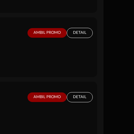
AMBIL PROMO
DETAIL
AMBIL PROMO
DETAIL