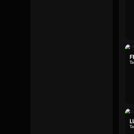
F
Ta
L
Ta