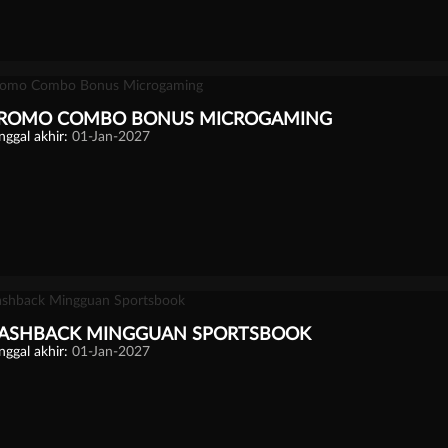
ROMO COMBO BONUS MICROGAMING
nggal akhir:
01-Jan-2027
ASHBACK MINGGUAN SPORTSBOOK
nggal akhir:
01-Jan-2027