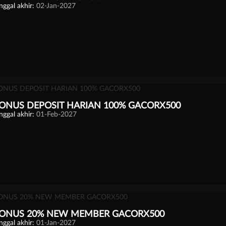
nggal akhir:
02-Jan-2027
ONUS DEPOSIT HARIAN 100% GACORX500
nggal akhir:
01-Feb-2027
ONUS 20% NEW MEMBER GACORX500
nggal akhir:
01-Jan-2027