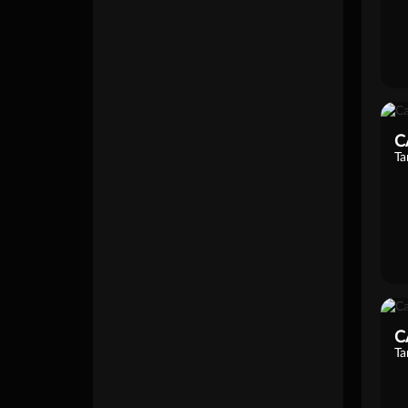
C
Ta
C
Ta