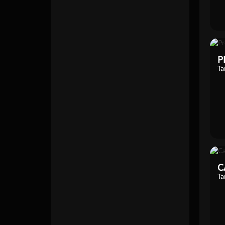
P
Ta
C
Ta