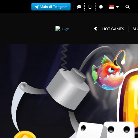
Main di Telegram
SELAMAT KEPADA
ga*****s Berhasil Withdraw Sebesar Rp 30.200.000
HOT GAMES
SL