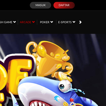
MASUK
DAFTAR
SH GAME
ARCADE
POKER
E-SPORTS
SABUNG AYAM