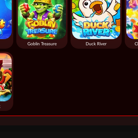
h
Goblin Treasure
Duck River
C
g