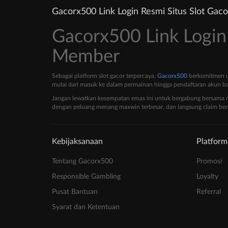
Gacorx500 Link Login Resmi Situs Slot G
Gacorx500 Link Login
Member
Sebagai platform slot gacor terpercaya,
Gacorx500
berkomitmen un
mulai dari masuk ke dalam permainan hingga pendaftaran akun bar
Jangan lewatkan kesempatan emas ini untuk bergabung bersama rib
dengan peluang menang maxwin terbesar, dan langsung claim ber
Kebijaksanaan
Platform
Tentang Gacorx500
Promosi
Responsible Gambling
Loyalty
Pusat Bantuan
Referral
Syarat dan Ketentuan