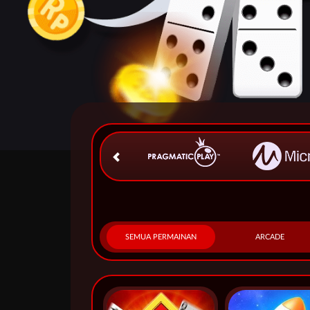
SEMUA PERMAINAN
ARCADE