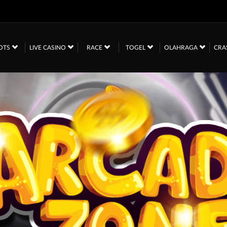
OTS
LIVE CASINO
RACE
TOGEL
OLAHRAGA
CRA