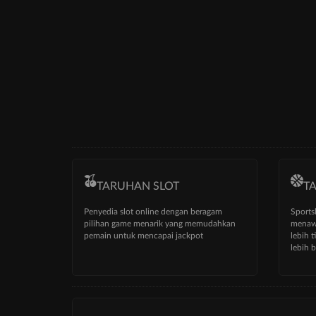
TARUHAN SLOT
T
Penyedia slot online dengan beragam
Sports
pilihan game menarik yang memudahkan
menawa
pemain untuk mencapai jackpot
lebih 
lebih 