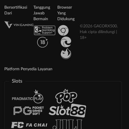
Bersertifikasi
Tanggung
Browser
Dari
Jawab
Yang
Bermain
Didukung
©2026 GACORX500.
Hak cipta dilindungi |
18+
Platform Penyedia Layanan
Slots