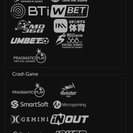
Crash Game