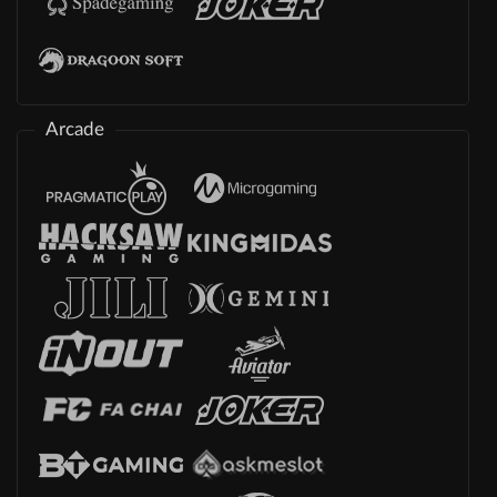
Arcade