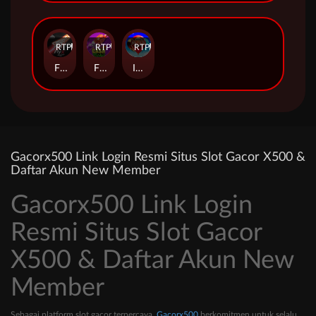
RTP
98%
RTP
96%
RTP
79%
FlyX
FlyX Cash Turbo
Incredible Balloon Machine
Gacorx500 Link Login Resmi Situs Slot Gacor X500 &
Daftar Akun New Member
Gacorx500 Link Login
Resmi Situs Slot Gacor
X500 & Daftar Akun New
Member
Sebagai platform slot gacor terpercaya,
Gacorx500
berkomitmen untuk selalu