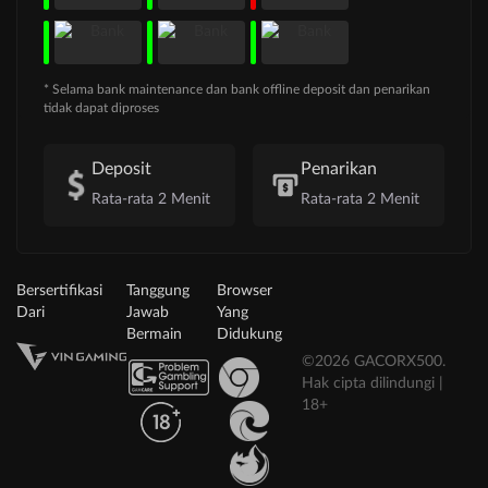
* Selama bank maintenance dan bank offline deposit dan penarikan
tidak dapat diproses
Deposit
Penarikan
Rata-rata 2 Menit
Rata-rata 2 Menit
Bersertifikasi
Tanggung
Browser
Dari
Jawab
Yang
Bermain
Didukung
©2026 GACORX500.
Hak cipta dilindungi |
18+