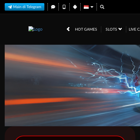
Main di Telegram
SELAMAT KEPADA
ca****1 Berhasil Withdraw Sebesar Rp 4.750.000
HOT GAMES
SLOTS
LIVE 