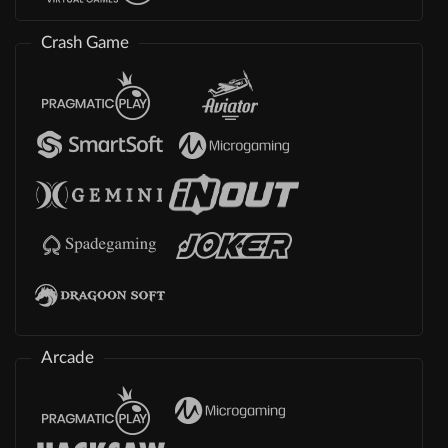
Crash Game
Arcade