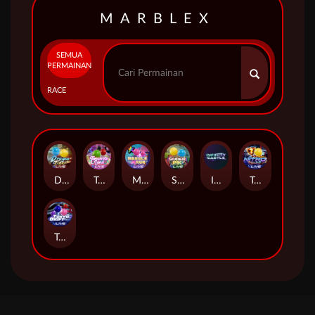
MARBLEX
SEMUA
PERMAINAN
RACE
Dragon Tiger
Tomorrow land
Marble Run
Super PK
Infinity Castle
Tokyo Drift Nitro
Tokyo Drift