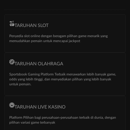
TARUHAN SLOT
Penyedia slot online dengan beragam pilihan game menarik yang
memudahkan pemain untuk mencapai jackpot
TARUHAN OLAHRAGA
Sportsbook Gaming Platform Terbaik menawarkan lebih banyak game,
odds yang lebih tinggi, dan menyediakan pilihan yang lebih banyak
untuk pemain.
TARUHAN LIVE KASINO
Platform Pilihan bagi perusahaan-perusahaan terbaik di dunia, dengan
pilihan variasi game terbanyak