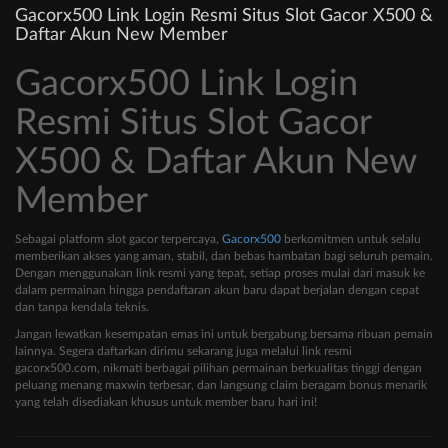
Gacorx500 Link Login Resmi Situs Slot Gacor X500 &
Daftar Akun New Member
Gacorx500 Link Login
Resmi Situs Slot Gacor
X500 & Daftar Akun New
Member
Sebagai platform slot gacor terpercaya,
Gacorx500
berkomitmen untuk selalu
memberikan akses yang aman, stabil, dan bebas hambatan bagi seluruh pemain.
Dengan menggunakan link resmi yang tepat, setiap proses mulai dari masuk ke
dalam permainan hingga pendaftaran akun baru dapat berjalan dengan cepat
dan tanpa kendala teknis.
Jangan lewatkan kesempatan emas ini untuk bergabung bersama ribuan pemain
lainnya. Segera daftarkan dirimu sekarang juga melalui link resmi
gacorx500.com, nikmati berbagai pilihan permainan berkualitas tinggi dengan
peluang menang maxwin terbesar, dan langsung claim beragam bonus menarik
yang telah disediakan khusus untuk member baru hari ini!