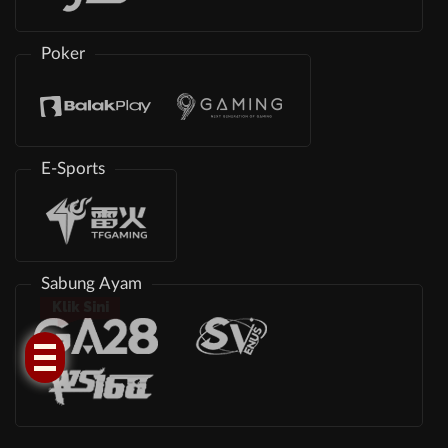
Poker
E-Sports
Sabung Ayam
Klik Sini