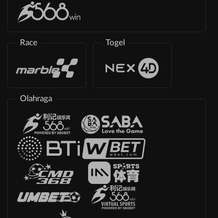
Race
Togel
Olahraga