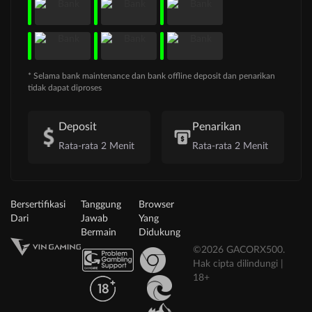
* Selama bank maintenance dan bank offline deposit dan penarikan
tidak dapat diproses
Deposit
Penarikan
Rata-rata 2 Menit
Rata-rata 2 Menit
Bersertifikasi
Tanggung
Browser
Dari
Jawab
Yang
Bermain
Didukung
©2026 GACORX500.
Hak cipta dilindungi |
18+