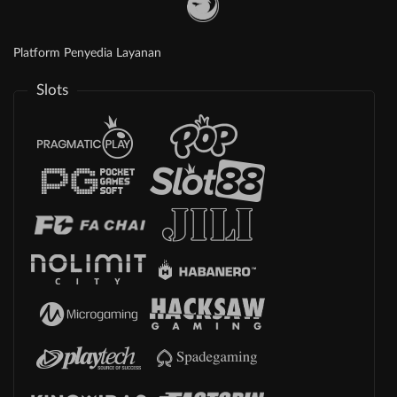
Platform Penyedia Layanan
Slots